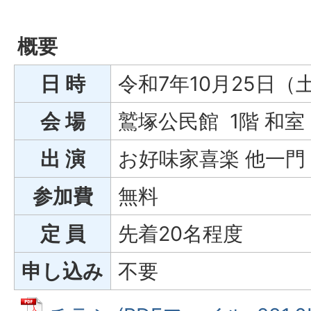
概要
日 時
令和7年10月25日（
会 場
鷲塚公民館 1階 和室
出 演
お好味家喜楽 他一門
参加費
無料
定 員
先着20名程度
申し込み
不要