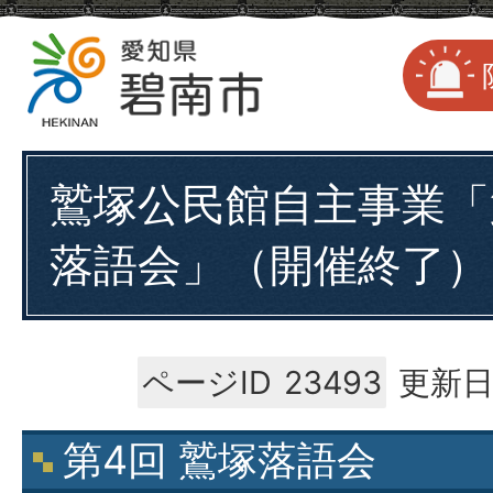
鷲塚公民館自主事業「
落語会」（開催終了）
ページID
23493
更新日
第4回 鷲塚落語会