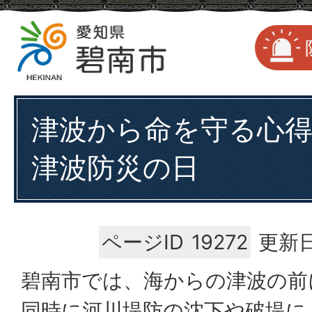
津波から命を守る心得 
津波防災の日
ページID
19272
更新日
碧南市では、海からの津波の前
同時に河川堤防の沈下や破堤に