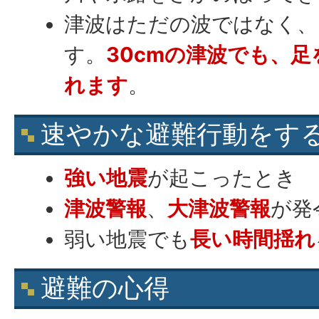
津波はただの波ではなく、
す。
30cmの津波でも、
れます
。
速やかな避難行動をす
強い地震
が起こったとき
津波警報
、
大津波警報
が発
弱い地震でも
長い時間揺れ
避難の心得