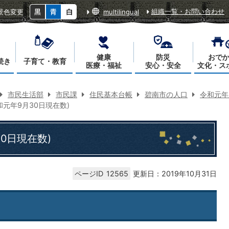
組織一覧・お問い合わせ
景色変更
multilingual
健康
防災
おで
続き
子育て・教育
医療・福祉
安心・安全
文化・ス
市民生活部
市民課
住民基本台帳
碧南市の人口
令和元年
和元年9月30日現在数)
0日現在数)
ページID
12565
更新日：2019年10月31日