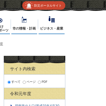
防災ポータルサイト
かけ
市の情報・計画
ビジネス・産業
ポーツ
度
サイト内検索
すべて
ページ
PDF
令和元年度
碧南市の人口(平成31年4月30