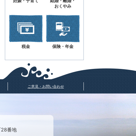
妊娠・子育て
結婚・離婚・
おくやみ
税金
保険・年金
ご意見・お問い合わせ
町28番地