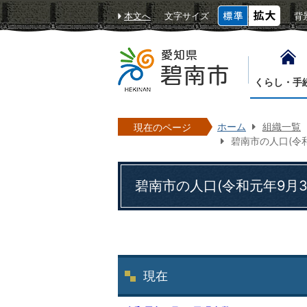
本文へ
文字サイズ
背
くらし・手
ホーム
組織一覧
現在のページ
碧南市の人口(令
碧南市の人口(令和元年9月3
現在