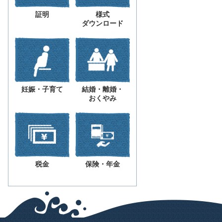
証明
様式
ダウンロード
妊娠・子育て
結婚・離婚・
おくやみ
税金
保険・年金