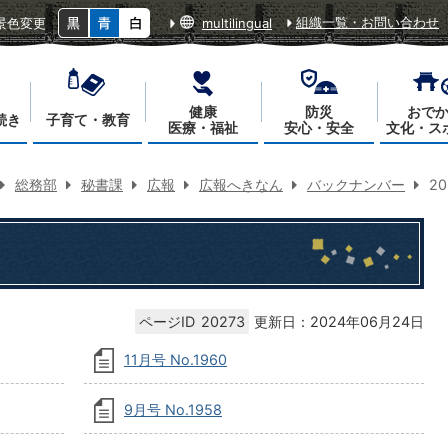
組織一覧・お問い合わせ
景色変更
multilingual
健康
防災
おで
続き
子育て・教育
医療・福祉
安心・安全
文化・ス
総務部
秘書課
広報
広報へきなん
バックナンバー
2
ページID
20273
更新日：2024年06月24日
11月号 No.1960
9月号 No.1958