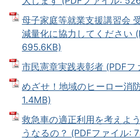
大します (PDFファイル: 526.
母子家庭等就業支援講習会 
減量化に協力してください (
695.6KB)
市民憲章実践表彰者 (PDFファイ
めざせ！地域のヒーロー消防団
1.4MB)
救急車の適正利用を考えよう
うなるの？ (PDFファイル: 73