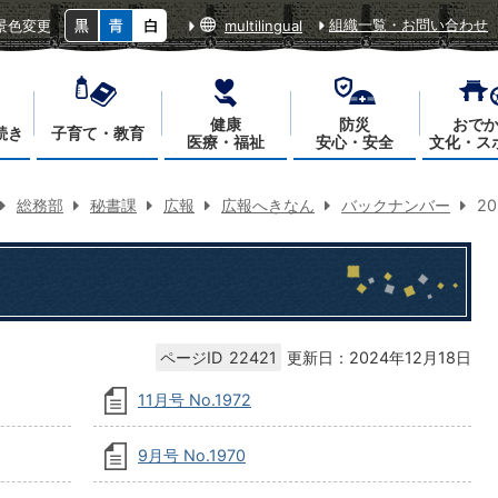
組織一覧・お問い合わせ
景色変更
multilingual
健康
防災
おで
続き
子育て・教育
医療・福祉
安心・安全
文化・ス
総務部
秘書課
広報
広報へきなん
バックナンバー
2
ページID
22421
更新日：2024年12月18日
11月号 No.1972
9月号 No.1970