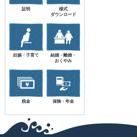
証明
様式
ダウンロード
妊娠・子育て
結婚・離婚・
おくやみ
税金
保険・年金