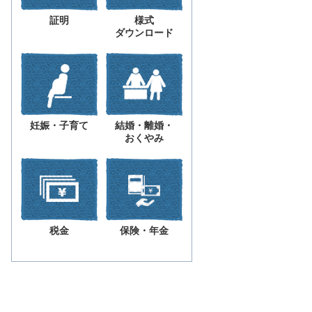
証明
様式
ダウンロード
妊娠・子育て
結婚・離婚・
おくやみ
税金
保険・年金