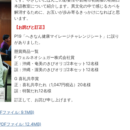
本語教室について紹介します。異文化の中で感じるカベを
解消するために、お互いが歩み寄るきっかけになればと思
います。
【お詫びと訂正】
P19「へきなん健康マイレージチャレンジシート」に誤り
がありました。
懸賞商品一覧
F ウェルネオシュガー株式会社賞
正：沖縄・奄美のきびオリゴ2本セット12名様
誤：沖縄・渥美のきびオリゴ2本セット12名様
G 喜礼共亭賞
正：喜礼共亭たれ（1,047円税込）20名様
誤：特製だれ12名様
訂正して、お詫び申し上げます。
ァイル: 9.1MB)
Fファイル: 12.4MB)