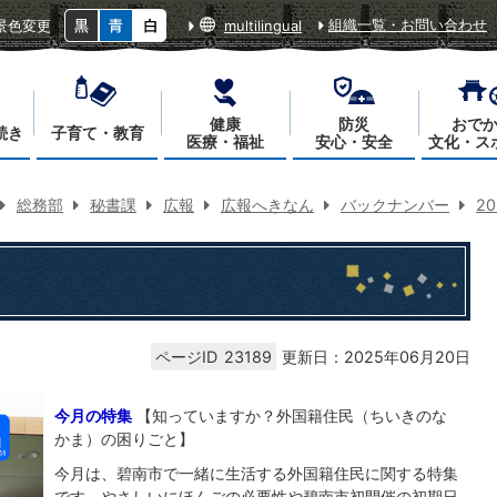
組織一覧・お問い合わせ
景色変更
multilingual
健康
防災
おで
続き
子育て・教育
医療・福祉
安心・安全
文化・ス
総務部
秘書課
広報
広報へきなん
バックナンバー
2
ページID
23189
更新日：2025年06月20日
今月の特集
【知っていますか？外国籍住民（ちいきのな
かま）の困りごと】
今月は、碧南市で一緒に生活する外国籍住民に関する特集
です。やさしいにほんごの必要性や碧南市初開催の初期日