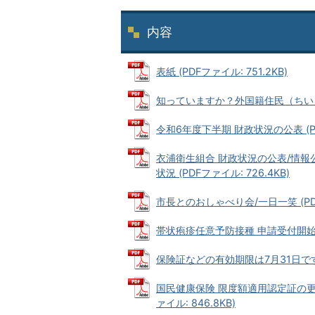
内容
表紙 (PDFファイル: 751.2KB)
知っていますか？外国籍住民（ちいきのな
令和6年度下半期 財政状況の公表 (PDF
衣浦衛生組合 財政状況の公表/情
状況 (PDFファイル: 726.4KB)
市長とのおしゃべり会/一日一笑 (PDF
帯状疱疹任意予防接種 申請受付開始/集団
保険証などの有効期限は7月31日です/
国民健康保険 限度額適用認定証の更
ァイル: 846.8KB)