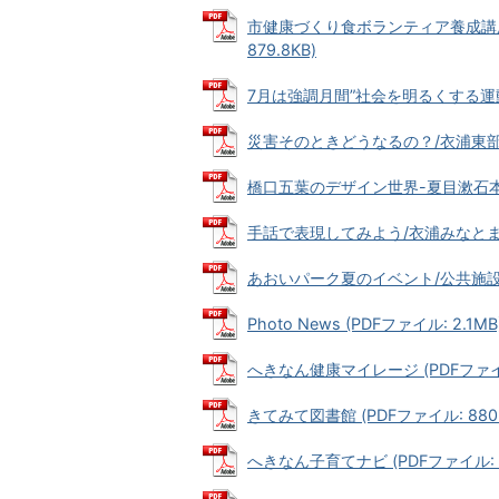
市健康づくり食ボランティア養成講座
879.8KB)
7月は強調月間”社会を明るくする運動” (
災害そのときどうなるの？/衣浦東部広域連
橋口五葉のデザイン世界-夏目漱石本の装
手話で表現してみよう/衣浦みなとまつり
あおいパーク夏のイベント/公共施設ロビ
Photo News (PDFファイル: 2.1MB
へきなん健康マイレージ (PDFファイル:
きてみて図書館 (PDFファイル: 880.
へきなん子育てナビ (PDFファイル: 2