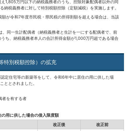
超え1,805万円以下の納税義務者のうち、控除対象配偶者以外の同
る納税義務者に対して特別税額控除（定額減税）を実施します。
税額が令和7年度市民税・県民税の所得割額を超える場合は、当該
は、同一生計配偶者（納税義務者と生計を一にする配偶者で、前
うち、納税義務者本人の合計所得金額が1,000万円超である場合
等特別税額控除）の拡充
が認定住宅等の新築等をして、令和6年中に居住の用に供した場
こととされました。
配偶者を有する者
住の用に供した場合の借入限度額
改正後
改正前