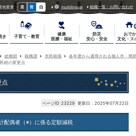
組織一覧・お問い合わせ
景色変更
multilingual
健康
防災
おで
続き
子育て・教育
医療・福祉
安心・安全
文化・ス
総務部
税務課
市民税係
各年度から適用される個人市・県
県民税の変更点
更点
ページID
23229
更新日：2025年07月22日
計配偶者（※）に係る定額減税