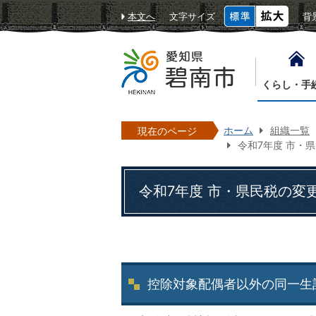
本文へ
文字サイズ
背
くらし・手
ホーム
組織一覧
現在のページ
令和7年度 市・
令和7年度 市・県民税の変
控除対象配偶者以外の同一生