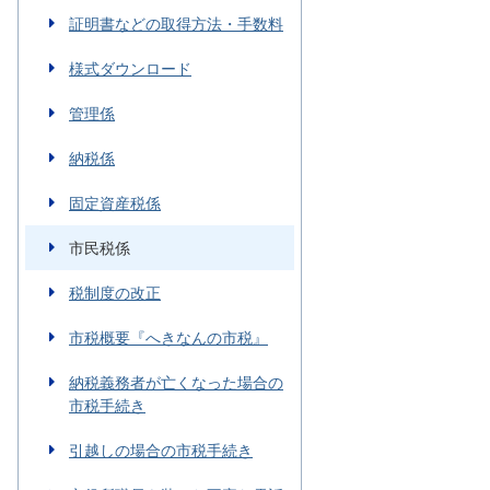
証明書などの取得方法・手数料
様式ダウンロード
管理係
納税係
固定資産税係
市民税係
税制度の改正
市税概要『へきなんの市税』
納税義務者が亡くなった場合の
市税手続き
引越しの場合の市税手続き