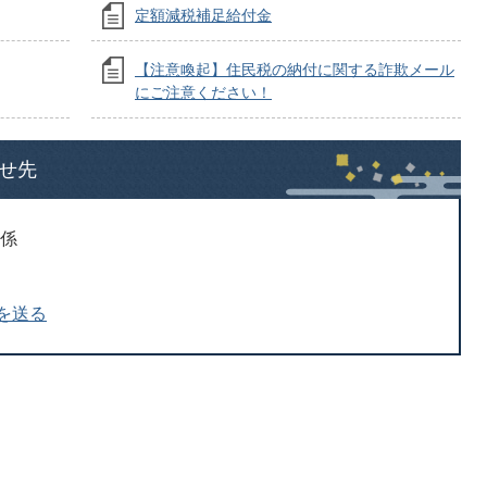
定額減税補足給付金
【注意喚起】住民税の納付に関する詐欺メール
にご注意ください！
せ先
税係
を送る