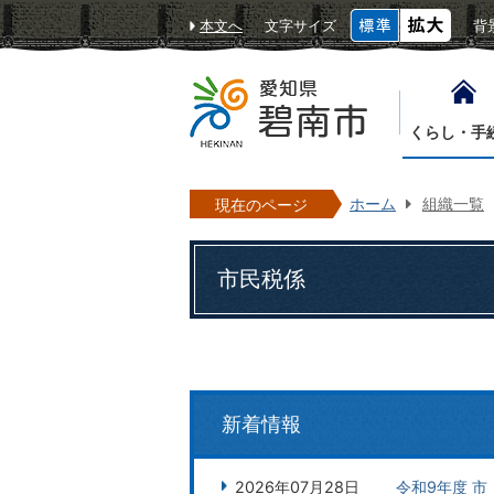
本文へ
文字サイズ
背
くらし・手
ホーム
組織一覧
現在のページ
市民税係
新着情報
2026年07月28日
令和9年度 