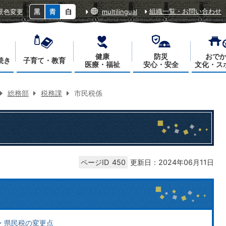
組織一覧・お問い合わせ
景色変更
multilingual
健康
防災
おで
続き
子育て・教育
医療・福祉
安心・安全
文化・ス
総務部
税務課
市民税係
ページID
450
更新日：2024年06月11日
市・県民税の変更点