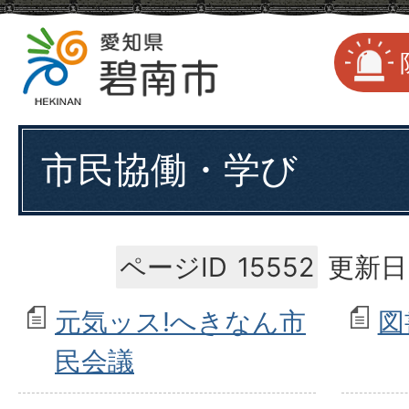
市民協働・学び
ページID
15552
更新日
元気ッス!へきなん市
図
民会議