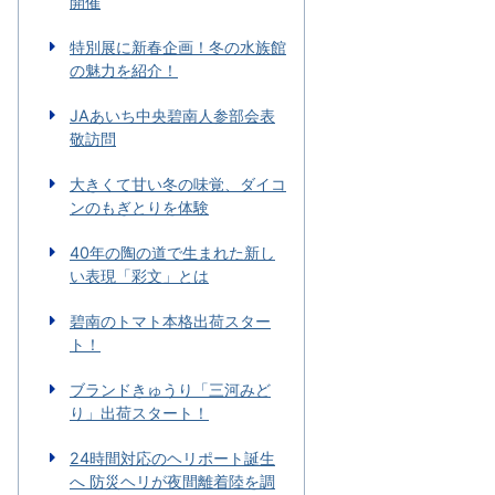
開催
特別展に新春企画！冬の水族館
の魅力を紹介！
JAあいち中央碧南人参部会表
敬訪問
大きくて甘い冬の味覚、ダイコ
ンのもぎとりを体験
40年の陶の道で生まれた新し
い表現「彩文」とは
碧南のトマト本格出荷スター
ト！
ブランドきゅうり「三河みど
り」出荷スタート！
24時間対応のヘリポート誕生
へ 防災ヘリが夜間離着陸を調