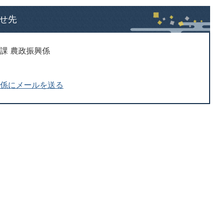
せ先
課 農政振興係
興係にメールを送る