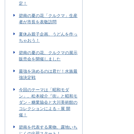
定！
碧南の夏の花「クルクマ」生産
者が市長を表敬訪問
夏休み親子企画、うどんを作っ
ちゃおう！
碧南の夏の花、クルクマの展示
販売会を開催しました
最強を決めるのは君だ！水族最
強決定戦
今回のテーマは「昭和モダ
ン」。松本竣介『街』と昭和モ
ダン－糖業協会と大川美術館の
コレクションによる－展 開
催！
碧南を代表する果物、露地いち
じくの出荷スタート！