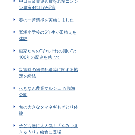
中日農業賞優秀賞を老舗ニンジ
ン農家4代目が受賞
春の一斉清掃を実施しました
鷲塚小学校の5年生が田植えを
体験
画家たちの”それぞれの闘い”と
100年の歴史を感じて
災害時の物資配送等に関する協
定を締結
へきなん農業マルシェ in 臨海
公園
旬の大きなタマネギもぎとり体
験
子ども達に大人気！「やみつき
きゅうり」給食に登場