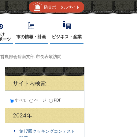
防災ポータルサイト
かけ
市の情報・計画
ビジネス・産業
ポーツ
央営農部会碧南支部 市長表敬訪問
サイト内検索
すべて
ページ
PDF
2024年
第17回クッキングコンテスト