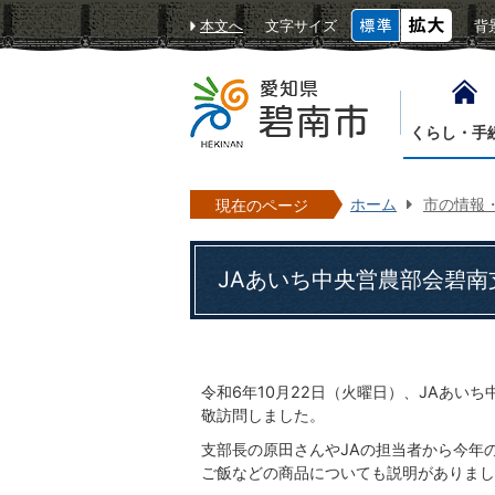
本文へ
文字サイズ
背
くらし・手
ホーム
市の情報
現在のページ
JAあいち中央営農部会碧南
令和6年10月22日（火曜日）、JAあい
敬訪問しました。
支部長の原田さんやJAの担当者から今年
ご飯などの商品についても説明がありまし