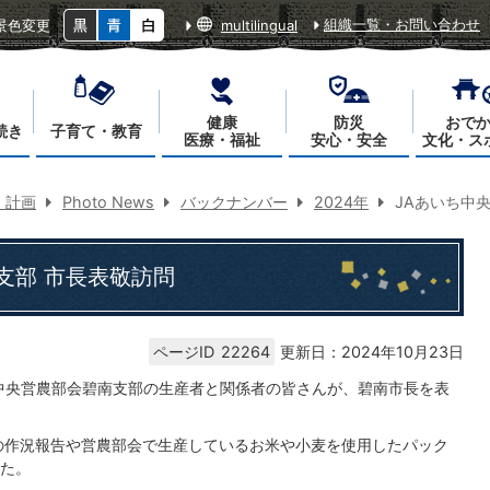
組織一覧・お問い合わせ
景色変更
multilingual
健康
防災
おで
続き
子育て・教育
医療・福祉
安心・安全
文化・ス
・計画
Photo News
バックナンバー
2024年
JAあいち中
支部 市長表敬訪問
ページID
22264
更新日：2024年10月23日
ち中央営農部会碧南支部の生産者と関係者の皆さんが、碧南市長を表
の作況報告や営農部会で生産しているお米や小麦を使用したパック
た。