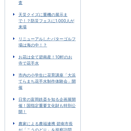
査
天災クイズに重機の展示ま
で！？防災フェスに1,000人が
来場
リニューアルしたパターゴルフ
場は海の中！？
お花は全て碧南産！10軒のお
寺で花手水
市内の小学生に花育講座「大浜
てらまち花手水制作体験会」開
催
日常の富岡鉄斎を知る企画展開
催！国指定重要文化財も特別公
開！
農家による農福連携 碧南市長
が「こうのどり」を視察訪問