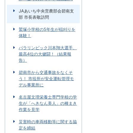
JAあいち中央営農部会碧南支
部 市長表敬訪問
鷲塚小学校の5年生が稲刈りを
体験！
パラリンピック川本翔大選手、
最高4位の大健闘！（結果報
告）
碧南市から交通事故をなくそ
う！ 市役所が安全運転管理モ
デル事業所に
名古屋文理栄養士専門学校の学
生が「へきなん美人」の種まき
作業を見学
災害時の車両移動等に関する協
定を締結