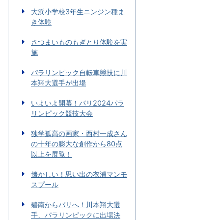
大浜小学校3年生ニンジン種ま
き体験
さつまいものもぎとり体験を実
施
パラリンピック自転車競技に川
本翔大選手が出場
いよいよ開幕！パリ2024パラ
リンピック競技大会
独学孤高の画家・西村一成さん
の十年の膨大な創作から80点
以上を展覧！
懐かしい！思い出の衣浦マンモ
スプール
碧南からパリへ！川本翔大選
手、パラリンピックに出場決