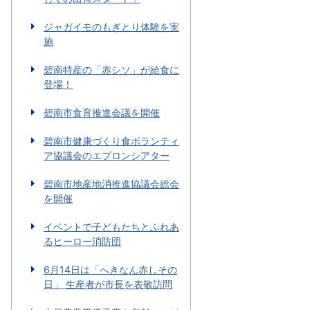
ジャガイモのもぎとり体験を実
施
碧南特産の「赤シソ」が給食に
登場！
碧南市食育推進会議を開催
碧南市健康づくり食ボランティ
ア協議会のエプロンシアター
碧南市地産地消推進協議会総会
を開催
イベントで子どもたちとふれあ
るヒーロー消防団
6月14日は「へきなん赤しその
日」 生産者が市長を表敬訪問