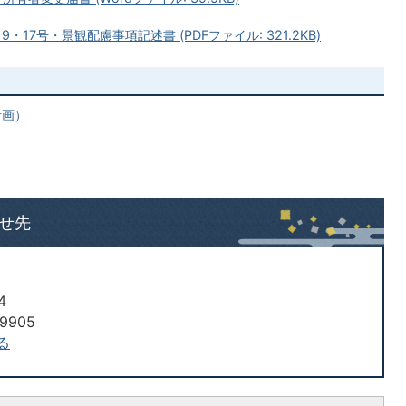
・17号・景観配慮事項記述書 (PDFファイル: 321.2KB)
計画）
せ先
4
9905
る