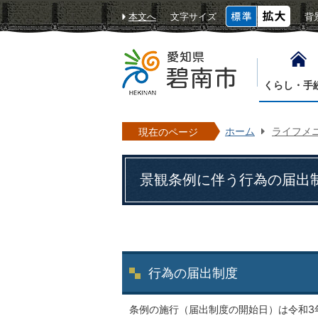
本文へ
文字サイズ
背
くらし・手
ホーム
ライフメ
現在のページ
景観条例に伴う行為の届出
行為の届出制度
条例の施行（届出制度の開始日）は令和3年