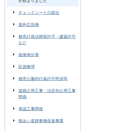
が始まりました
チェックシートの提出
屋外広告物
都市計画法開発許可・建築許可
など
仮換地分筆
区画整理
都市公園内行為許可申請等
道路占用工事・法定外占用工事
関係
承認工事関係
狭あい道路整備促進事業