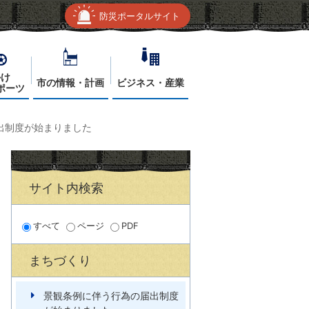
防災ポータルサイト
かけ
市の情報・計画
ビジネス・産業
ポーツ
出制度が始まりました
サイト内検索
すべて
ページ
PDF
まちづくり
景観条例に伴う行為の届出制度