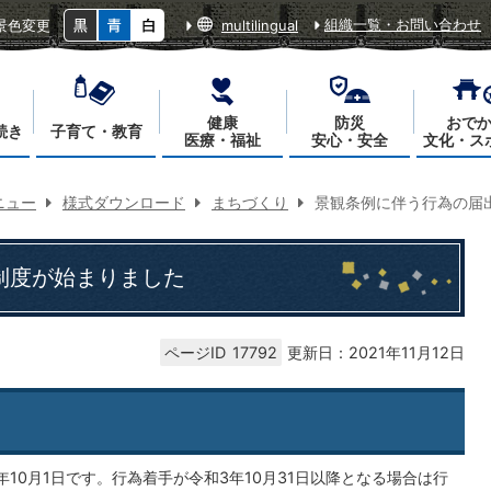
組織一覧・お問い合わせ
景色変更
multilingual
健康
防災
おで
続き
子育て・教育
医療・福祉
安心・安全
文化・ス
ニュー
様式ダウンロード
まちづくり
景観条例に伴う行為の届
制度が始まりました
ページID
17792
更新日：2021年11月12日
10月1日です。行為着手が令和3年10月31日以降となる場合は行