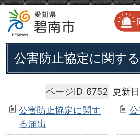
公害防止協定に関する
ページID
6752
更新日
公害防止協定に関す
公
る届出