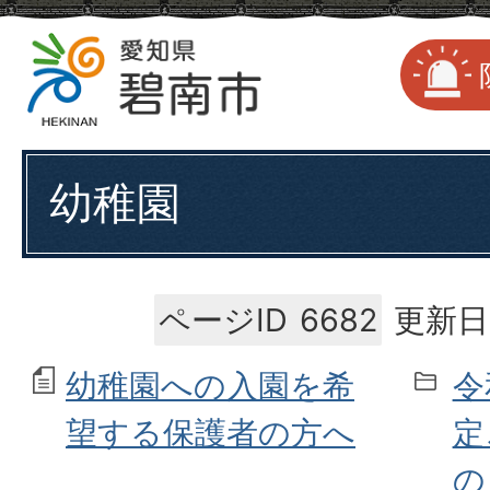
幼稚園
ページID
6682
更新日
幼稚園への入園を希
令
望する保護者の方へ
定
の