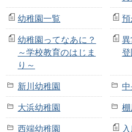
幼稚園一覧
預
幼稚園ってなあに？
異
～学校教育のはじま
登
り～
新川幼稚園
中
大浜幼稚園
棚
西端幼稚園
入