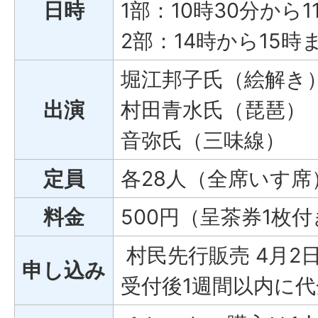
日時
1部：10時30分から
2部：14時から15時
堀江邦子氏（絵解き
出演
村田青水氏（琵琶）
音弥氏（三味線）
定員
各28人（全席いす席
料金
500円（呈茶券1枚
村民先行販売 4月2
申し込み
受付後1週間以内に