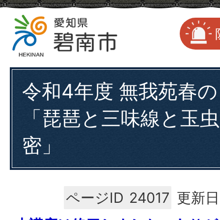
令和4年度 無我苑春
「琵琶と三味線と玉虫
密」
ページID
24017
更新日