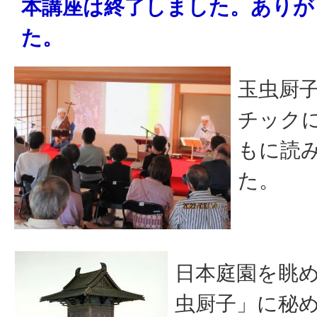
本講座は終了しました。ありが
た。
玉虫厨
チック
もに読
た。
日本庭園を眺
虫厨子」に秘