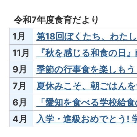
令和7年度食育だより
1月
第18回ぼくたち、わたし
11月
『秋を感じる和食の日』献立
9月
季節の行事食を楽しもう「秋
7月
夏休みこそ、朝ごはんを食
6月
「愛知を食べる学校給食の
4月
入学・進級おめでとう! 