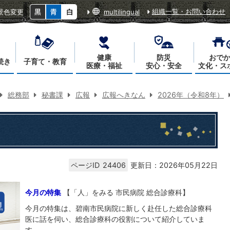
組織一覧・お問い合わせ
景色変更
multilingual
健康
防災
おで
続き
子育て・教育
医療・福祉
安心・安全
文化・ス
総務部
秘書課
広報
広報へきなん
2026年（令和8年）
ページID
24406
更新日：2026年05月22日
今月の特集
【「人」をみる 市民病院 総合診療科】
今月の特集は、碧南市民病院に新しく赴任した総合診療科
医に話を伺い、総合診療科の役割について紹介していま
す。