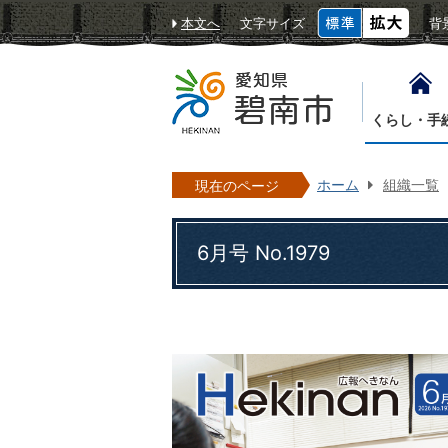
本文へ
文字サイズ
背
くらし・手
ホーム
組織一覧
現在のページ
6月号 No.1979