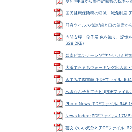
令和9年度から都市計画税の税率を改正し
国民健康保険税の軽減・減免制度 (PDF
肝炎ウイルス検診/歯と口の健康から全身
内間安瑆・俊子展 色を織り、記憶を紡
628.2KB)
碧南ビエンナーレ/哲学たいけん村無我苑 
大浜てらまちウォーキング出店者・協賛募
きてみて図書館 (PDFファイル: 604.
へきなん子育てナビ (PDFファイル: 7
Photo News (PDFファイル: 946.1
News Index (PDFファイル: 1.7MB)
芸文でいい気分♪ (PDFファイル: 621