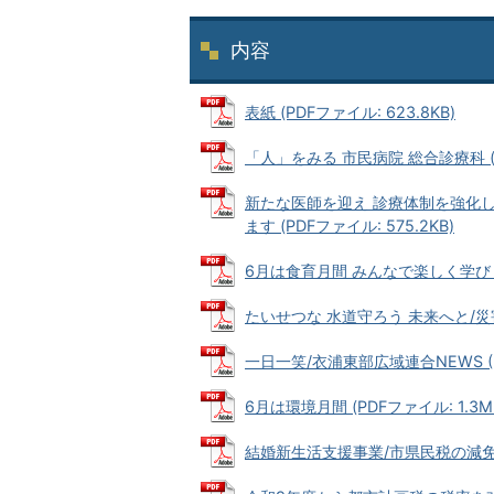
内容
表紙 (PDFファイル: 623.8KB)
「人」をみる 市民病院 総合診療科 (PD
新たな医師を迎え 診療体制を強化
ます (PDFファイル: 575.2KB)
6月は食育月間 みんなで楽しく学び・はぐ
たいせつな 水道守ろう 未来へと/災害そ
一日一笑/衣浦東部広域連合NEWS (PD
6月は環境月間 (PDFファイル: 1.3M
結婚新生活支援事業/市県民税の減免 (P