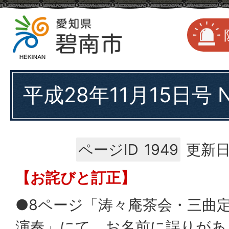
平成28年11月15日号 No
ページID
1949
更新日
【お詫びと訂正】
●8ページ「涛々庵茶会・三曲
演奏」にて、お名前に誤りがあ