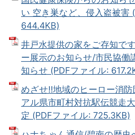
い 空き巣など、侵入盗被害 (
644.4KB)
井戸水提供の家をご存知です
ー展示のお知らせ/市民協働
知らせ (PDFファイル: 617.2K
めざせ!!地域のヒーロー消防
アル県市町村対抗駅伝競走大
定 (PDFファイル: 725.3KB)
ハナちゃん通信/碧南の歴史へ