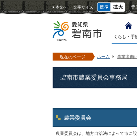
本文へ
文字サイズ
背
くらし・手
ホーム
事業者向
現在のページ
碧南市農業委員会事務局
農業委員会
農業委員会は、地方自治法によって市に設