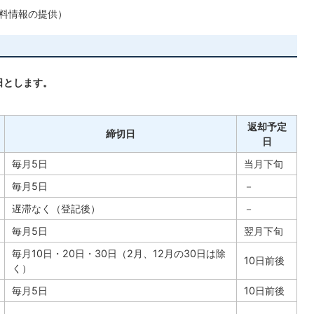
料情報の提供）
日とします。
返却予定
締切日
日
毎月5日
当月下旬
毎月5日
－
遅滞なく（登記後）
－
毎月5日
翌月下旬
毎月10日・20日・30日（2月、12月の30日は除
10日前後
く）
毎月5日
10日前後