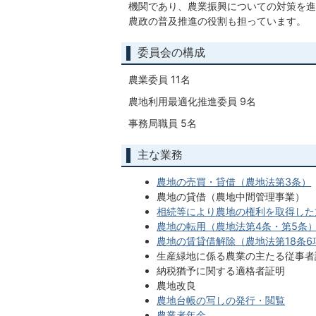
機関であり、農業振興についての対策を進
農政の普及推進の役割も担っています。
委員会の構成
農業委員 11名
農地利用最適化推進委員 9名
事務局職員 5名
主な業務
農地の売買・貸借（農地法第3条）
農地の貸借（農地中間管理事業）
相続等により農地の権利を取得した
農地の転用（農地法第4条・第5条
農地の賃貸借解除（農地法第18条6
生産緑地に係る農業の主たる従事者
納税猶予に関する適格者証明
農地改良
農地台帳の写しの発行・閲覧
農業者年金