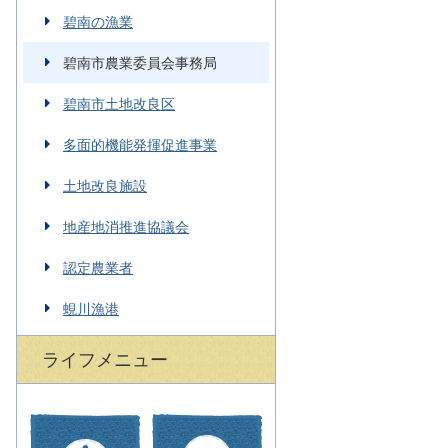
碧南の漁業
碧南市農業委員会事務局
碧南市土地改良区
多面的機能発揮促進事業
土地改良施設
地産地消推進協議会
認定農業者
蜆川漁港
ライフメニュー