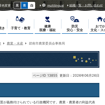
組織一覧・お問い合わせ
景色変更
multilingual
健康
防災
おで
続き
子育て・教育
医療・福祉
安心・安全
文化・ス
け
農業・水産
碧南市農業委員会事務局
ページID
13855
更新日：2026年06月26日
置が義務付けられている行政機関です。農業・農業者の利益代表