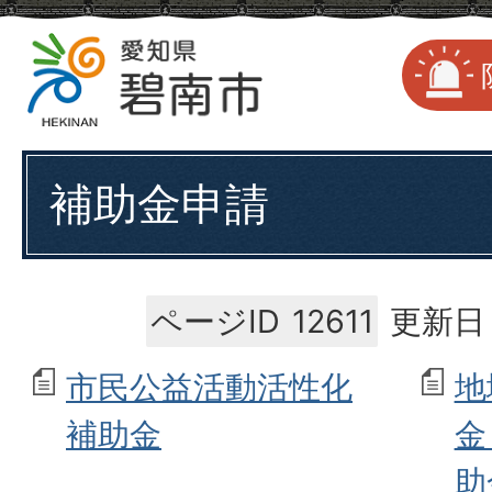
補助金申請
ページID
12611
更新日：
市民公益活動活性化
地
補助金
金
助