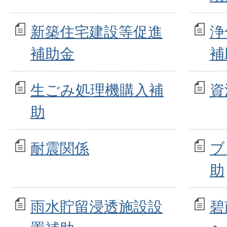
新築住宅建設等促進
浄
補助金
補
生ごみ処理機購入補
資
助
耐震関係
ブ
助
雨水貯留浸透施設設
碧