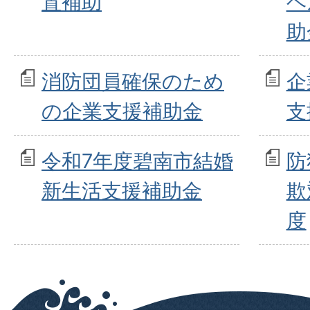
置補助
ヘ
助
消防団員確保のため
企
の企業支援補助金
支
令和7年度碧南市結婚
防
新生活支援補助金
欺
度