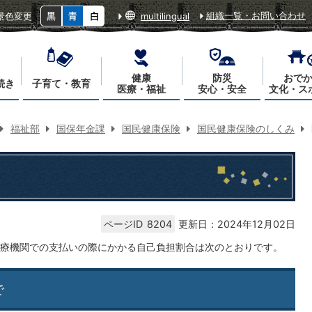
組織一覧・お問い合わせ
景色変更
multilingual
健康
防災
おで
続き
子育て・教育
医療・福祉
安心・安全
文化・ス
福祉部
国保年金課
国民健康保険
国民健康保険のしくみ
ページID
8204
更新日：2024年12月02日
療機関での支払いの際にかかる自己負担割合は次のとおりです。
で