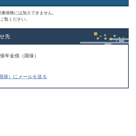
健康保険には加入できません。
ご覧ください。
せ先
国保年金係（国保）
国保）にメールを送る