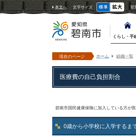
本文へ
文字サイズ
背
くらし・手
ホーム
組織一覧
現在のページ
医療費の自己負担割合
碧南市国民健康保険に加入している方が医
0歳から小学校に入学するま