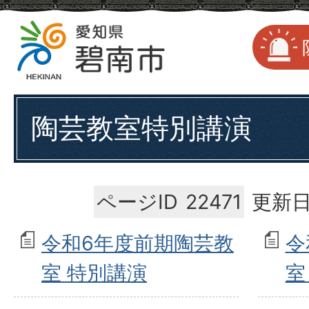
陶芸教室特別講演
ページID
22471
更新日
令和6年度前期陶芸教
令
室 特別講演
室