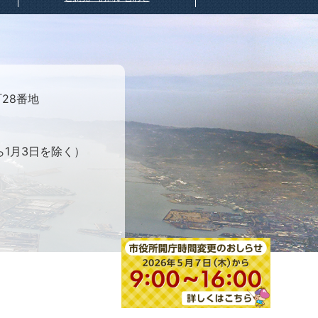
町28番地
ら1月3日を除く）