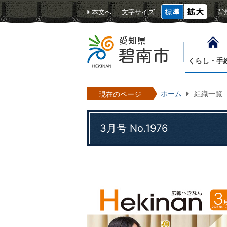
本文へ
文字サイズ
背
くらし・手
ホーム
組織一覧
現在のページ
3月号 No.1976