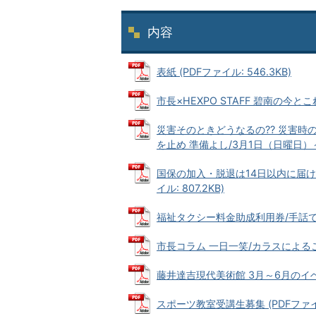
内容
表紙 (PDFファイル: 546.3KB)
市長×HEXPO STAFF 碧南の今とこれ
災害そのときどうなるの?? 災害時
を止め 準備よし/3月1日（日曜日）～
国保の加入・脱退は14日以内に届け
イル: 807.2KB)
福祉タクシー料金助成利用券/手話で表現
市長コラム 一日一笑/カラスによるごみ
藤井達吉現代美術館 3月～6月のイベント
スポーツ教室受講生募集 (PDFファイル: