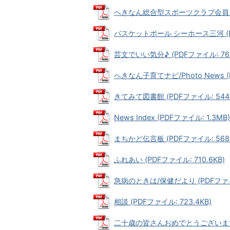
へきなん総合型スポーツクラブ会員・参加
バスケットボール シーホース三河 (PD
芸文でいい気分♪ (PDFファイル: 765
へきなん子育てナビ/Photo News (
きてみて図書館 (PDFファイル: 544.
News Index (PDFファイル: 1.3MB)
まちかど伝言板 (PDFファイル: 568.
ふれあい (PDFファイル: 710.6KB)
急病のときは/保健だより (PDFファイル
相談 (PDFファイル: 723.4KB)
二十歳の皆さんおめでとうございま