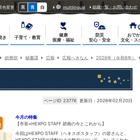
組織一覧・お問い合わせ
景色変更
multilingual
健康
防災
おで
続き
子育て・教育
医療・福祉
安心・安全
文化・ス
総務部
秘書課
広報
広報へきなん
2026年（令和8年）
ページID
23776
更新日：2026年02月20日
今月の特集
【市長×HEXPO STAFF 碧南の今とこれから】
今回はHEXPO STAFF（ヘキスポスタッフ）の皆さんと、
HEXPO STAFFの活動やその魅力について、そしてこれか