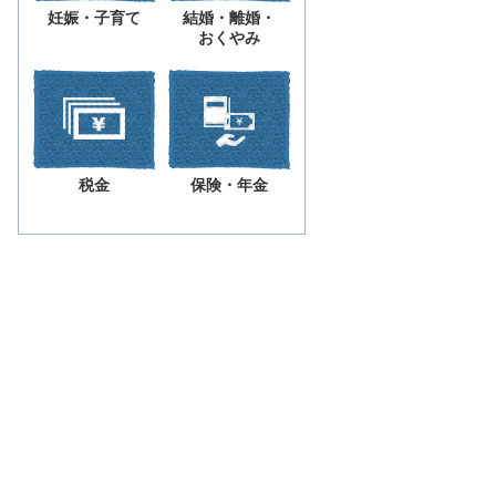
妊娠・子育て
結婚・離婚・
おくやみ
税金
保険・年金