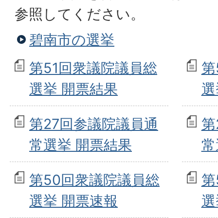
参照してください。
碧南市の選挙
第51回衆議院議員総
第
選挙 開票結果
選
第27回参議院議員通
第
常選挙 開票結果
常
第50回衆議院議員総
第
選挙 開票速報
選