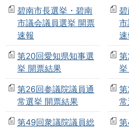
碧南市長選挙・碧南
碧
市議会議員選挙 開票
市
速報
速
第20回愛知県知事選
第
挙 開票結果
挙
第26回参議院議員通
第
常選挙 開票結果
常
第49回衆議院議員総
第