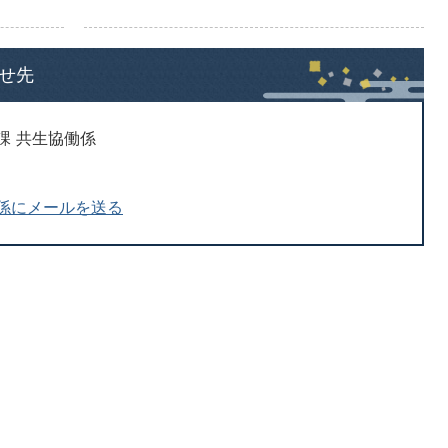
せ先
課 共生協働係
係にメールを送る