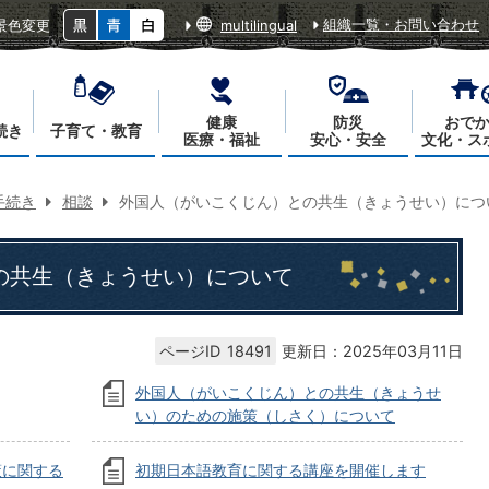
組織一覧・お問い合わせ
景色変更
multilingual
健康
防災
おで
続き
子育て・教育
医療・福祉
安心・安全
文化・ス
手続き
相談
外国人（がいこくじん）との共生（きょうせい）につ
の共生（きょうせい）について
ページID
18491
更新日：2025年03月11日
外国人（がいこくじん）との共生（きょうせ
い）のための施策（しさく）について
策に関する
初期日本語教育に関する講座を開催します