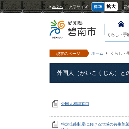
本文へ
文字サイズ
背
くらし・手
ホーム
くらし・
現在のページ
外国人（がいこくじん）と
外国人相談窓口
特定技能制度における地域の共生施