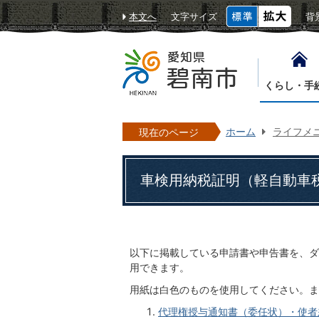
本文へ
文字サイズ
背
くらし・手
ホーム
ライフメ
現在のページ
車検用納税証明（軽自動車
以下に掲載している申請書や申告書を、ダ
用できます。
用紙は白色のものを使用してください。ま
代理権授与通知書（委任状）・使者