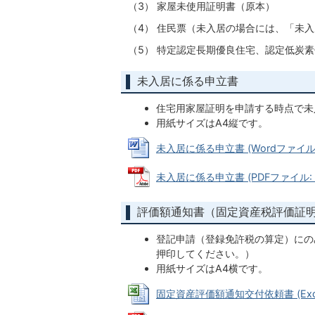
（3） 家屋未使用証明書（原本）
（4） 住民票（未入居の場合には、「未
（5） 特定認定長期優良住宅、認定低炭
未入居に係る申立書
住宅用家屋証明を申請する時点で未
用紙サイズはA4縦です。
未入居に係る申立書 (Wordファイル: 2
未入居に係る申立書 (PDFファイル: 87
評価額通知書（固定資産税評価証
登記申請（登録免許税の算定）にの
押印してください。）
用紙サイズはA4横です。
固定資産評価額通知交付依頼書 (Excel