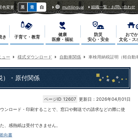
組織一覧・お問い合わせ
景色変更
multilingual
健康
防災
おで
続き
子育て・教育
医療・福祉
安心・安全
文化・ス
ニュー
様式ダウンロード
自動車関係
車検用納税証明（軽自動
税）・原付関係
ページID
12607
更新日：2026年04月01日
ウンロード・印刷することで、窓口や郵送での請求などの際に使
た、感熱紙は受付できません。
差向書