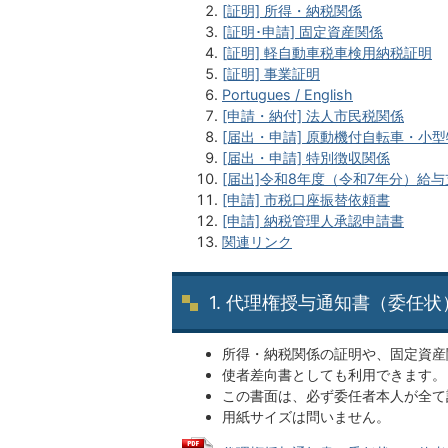
[証明] 所得・納税関係
[証明･申請] 固定資産関係
[証明] 軽自動車税車検用納税証明
[証明] 事業証明
Portugues / English
[申請・納付] 法人市民税関係
[届出・申請] 原動機付自転車・小
[届出・申請] 特別徴収関係
[届出]令和8
年度（令和7年分）給与
[申請] 市税口座振替依頼書
[申請] 納税管理人承認申請書
関連リンク
1. 代理権授与通知書（委任
所得・納税関係の証明や、固定資産
使者差向書としても利用できます。
この書面は、必ず委任者本人が全て
用紙サイズは問いません。