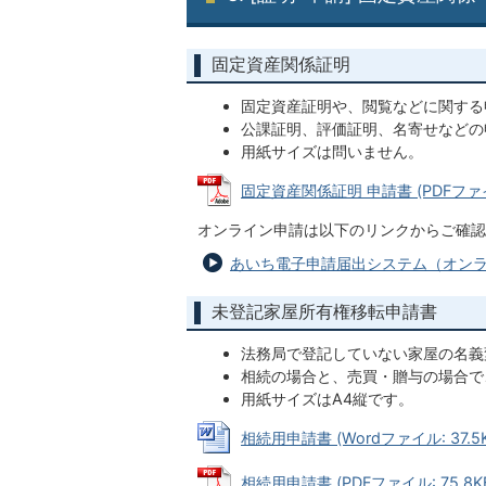
固定資産関係証明
固定資産証明や、閲覧などに関する
公課証明、評価証明、名寄せなどの
用紙サイズは問いません。
固定資産関係証明 申請書 (PDFファイル
オンライン申請は以下のリンクからご確認
あいち電子申請届出システム（オン
未登記家屋所有権移転申請書
法務局で登記していない家屋の名義
相続の場合と、売買・贈与の場合で
用紙サイズはA4縦です。
相続用申請書 (Wordファイル: 37.5K
相続用申請書 (PDFファイル: 75.8K