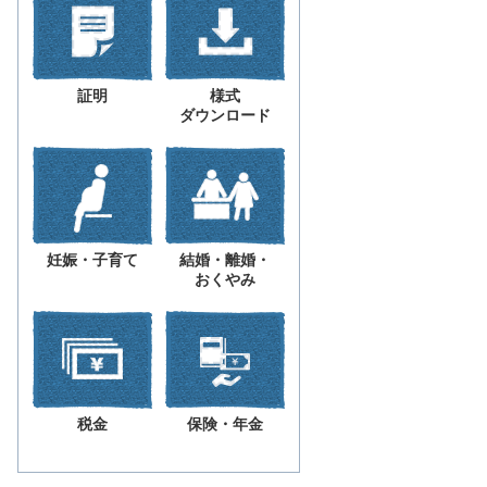
証明
様式
ダウンロード
妊娠・子育て
結婚・離婚・
おくやみ
税金
保険・年金