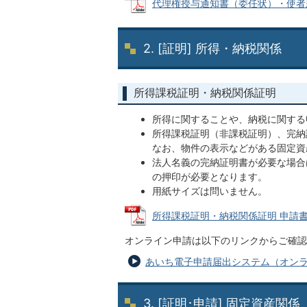
代理権授与通知書（委任状）・使者差向書 
2. [証明] 所得・納税関係
所得課税証明・納税関係証明
所得に関することや、納税に関する
所得課税証明（非課税証明）、完納
なお、物件の表示などがある固定資
法人名義の完納証明書が必要な場合
の押印が必要となります。
用紙サイズは問いません。
所得課税証明・納税関係証明 申請書 (P
オンライン申請は以下のリンクからご確認
あいち電子申請届出システム（オン
3. [証明･申請] 固定資産関係