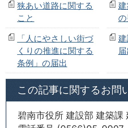
狭あい道路に関する
建
こと
の
「人にやさしい街づ
建
くりの推進に関する
届
条例」の届出
この記事に関するお問
碧南市役所 建設部 建築課