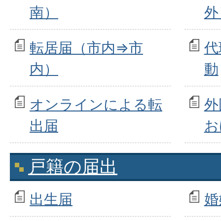
南）
外
転居届（市内⇒市
代
内）
動
オンラインによる転
外
出届
お
戸籍の届出
出生届
婚