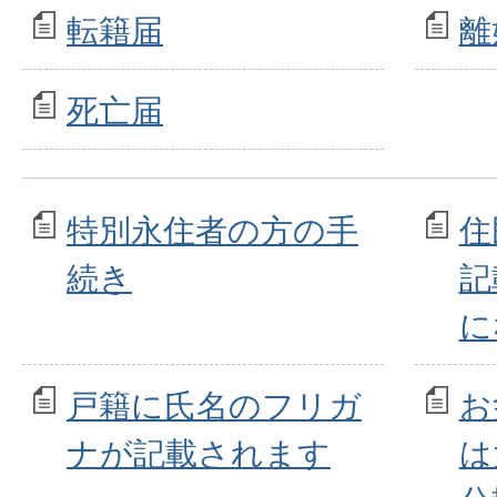
転籍届
離
死亡届
特別永住者の方の手
住
続き
記
に
戸籍に氏名のフリガ
お
ナが記載されます
は