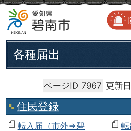
各種届出
ページID
7967
更新日
住民登録
転入届（市外⇒碧
転