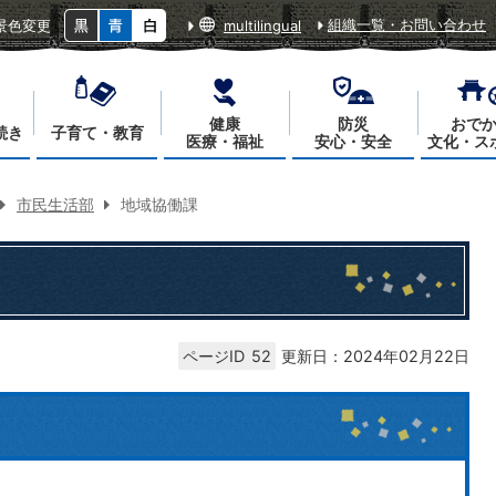
組織一覧・お問い合わせ
景色変更
multilingual
健康
防災
おで
続き
子育て・教育
医療・福祉
安心・安全
文化・ス
市民生活部
地域協働課
ページID
52
更新日：2024年02月22日