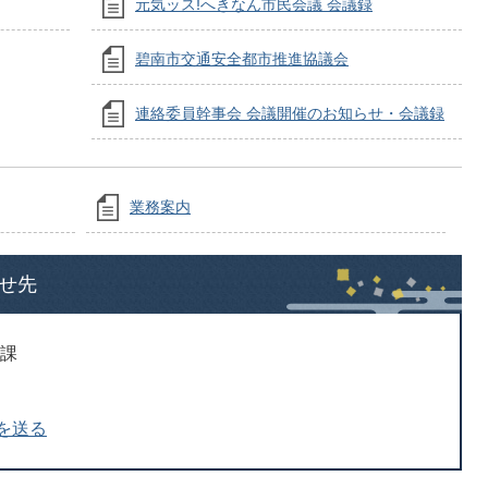
元気ッス!へきなん市民会議 会議録
碧南市交通安全都市推進協議会
連絡委員幹事会 会議開催のお知らせ・会議録
業務案内
せ先
働課
を送る