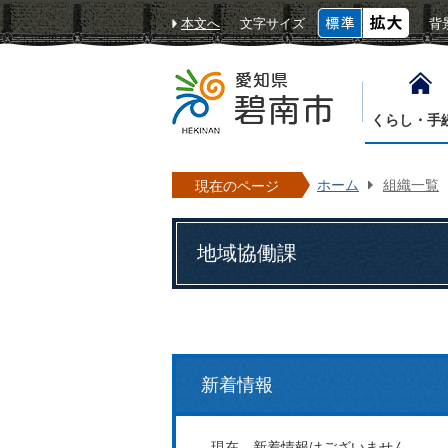
本文へ
文字サイズ
背
くらし・手
ホーム
組織一覧
現在のページ
地域協働課
新着情報
現在、新着情報はございません。