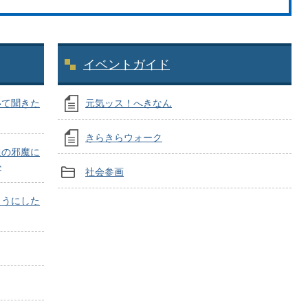
イベントガイド
いて聞きた
元気ッス！へきなん
きらきらウォーク
通の邪魔に
か
社会参画
ようにした