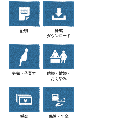
証明
様式
ダウンロード
妊娠・子育て
結婚・離婚・
おくやみ
税金
保険・年金