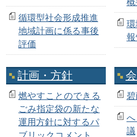
概
循環型社会形成推進
環
地域計画に係る事後
報
評価
計画・方針
会
燃やすことのできる
碧
ごみ指定袋の新たな
へ
運用方針に対するパ
議
ブリックコメント