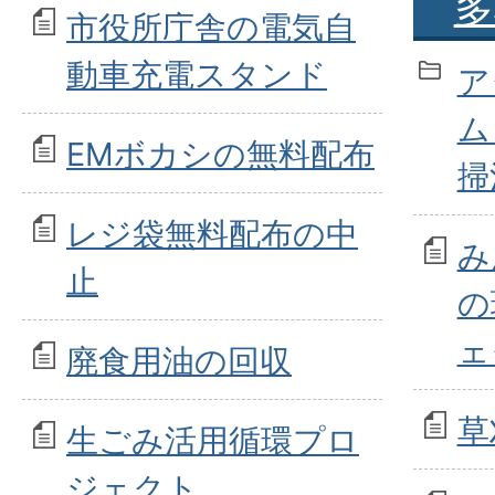
多
市役所庁舎の電気自
動車充電スタンド
ア
ム
EMボカシの無料配布
掃
レジ袋無料配布の中
み
止
の
ェ
廃食用油の回収
草
生ごみ活用循環プロ
ジェクト