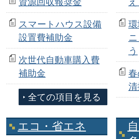
資源回収報奨金
え
スマートハウス設備
環
設置費補助金
ニ
う
次世代自動車購入費
補助金
春
清
全ての項目を見る
エコ・省エネ
自