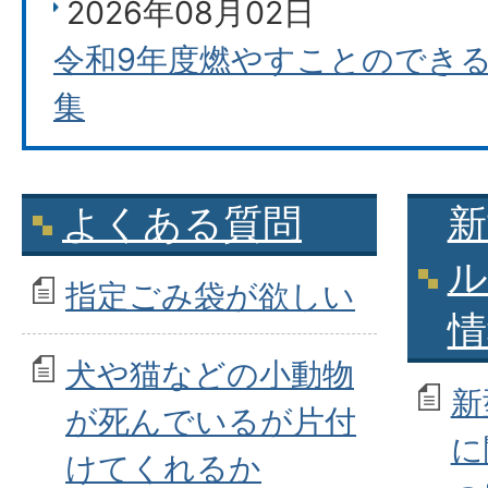
2026年08月02日
令和9年度燃やすことのでき
集
よくある質問
新
ル
指定ごみ袋が欲しい
情
犬や猫などの小動物
新
が死んでいるが片付
に
けてくれるか