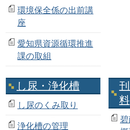
環境保全係の出前講
座
愛知県資源循環推進
課の取組
し尿・浄化槽
刊
料
し尿のくみ取り
碧
浄化槽の管理