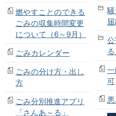
騒
燃やすことのできる
届
ごみの収集時間変更
について（6～9月）
公
る
ごみカレンダー
一
ごみの分け方・出し
可
方
悪
ごみ分別推進アプリ
「さんあ～る」