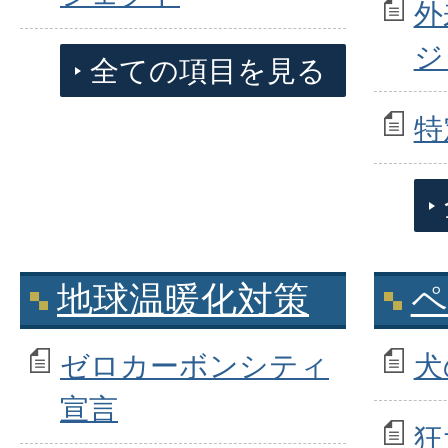
外
ジ
全ての項目を見る
特
地球温暖化対策
ペ
ゼロカーボンシティ
犬
宣言
狂