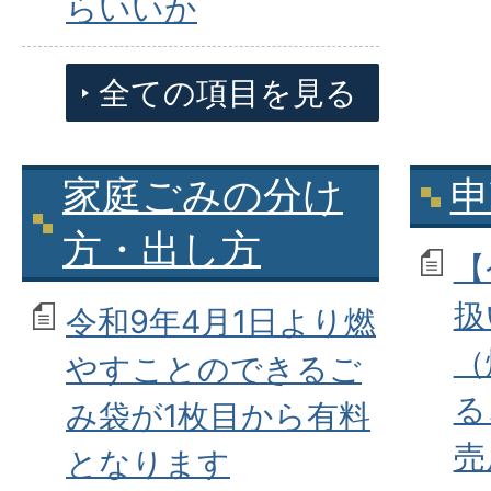
らいいか
全ての項目を見る
家庭ごみの分け
申
方・出し方
【
扱
令和9年4月1日より燃
（
やすことのできるご
る
み袋が1枚目から有料
売
となります